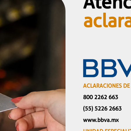
Atenc
aclar
ACLARACIONES DE
800 2262 663
(55) 5226 2663
www.bbva.mx