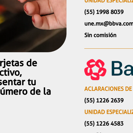
UNIDAD ESPECIALI
(55) 1998 8039
une.mx@bbva.co
Sin comisión
rjetas de
ctivo,
entar tu
ACLARACIONES DE
número de la
(55) 1226 2639
UNIDAD ESPECIALI
(55) 1226 4583