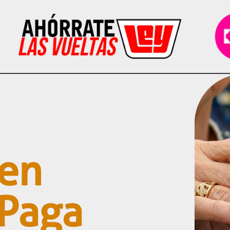
 en
 Paga