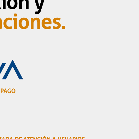
ión y
aciones.
 PAGO