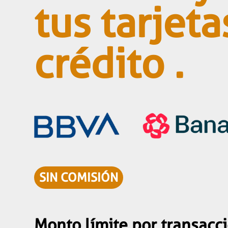
tus tarjeta
crédito .
SIN COMISIÓN
Monto límite por transacc